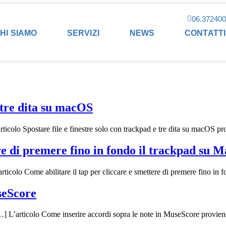
06.37240
HI SIAMO
SERVIZI
NEWS
CONTATTI
e tre dita su macOS
rticolo Spostare file e finestre solo con trackpad e tre dita su macOS p
ere di premere fino in fondo il trackpad su 
icolo Come abilitare il tap per cliccare e smettere di premere fino in
seScore
…] L’articolo Come inserire accordi sopra le note in MuseScore provien